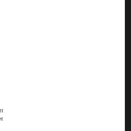
e
tt
et