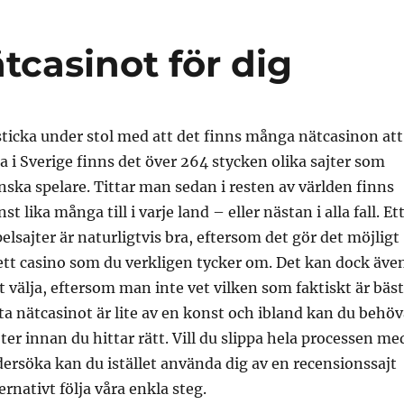
ätcasinot för dig
 sticka under stol med att det finns många nätcasinon att
ra i Sverige finns det över 264 stycken olika sajter som
venska spelare. Tittar man sedan i resten av världen finns
st lika många till i varje land – eller nästan i alla fall.
Et
elsajter är naturligtvis bra, eftersom det gör det möjligt
a ett casino som du verkligen tycker om. Det kan dock äve
t välja, eftersom man inte vet vilken som faktiskt är bäst
sta nätcasinot är lite av en konst och ibland kan du behö
jter innan du hittar rätt. Vill du slippa hela processen me
dersöka kan du istället använda dig av en recensionssajt
ternativt följa våra enkla steg.