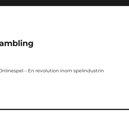
Gambling
Onlinespel – En revolution inom spelindustrin