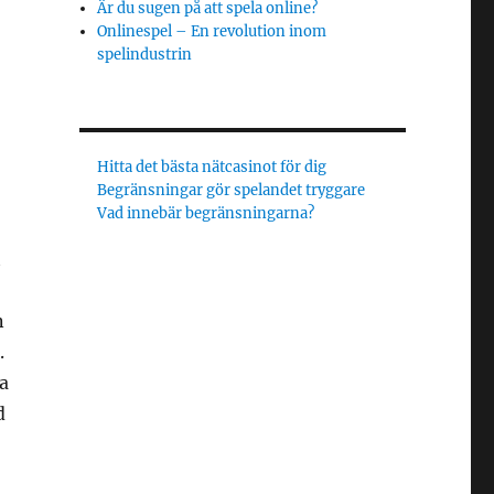
Är du sugen på att spela online?
Onlinespel – En revolution inom
spelindustrin
Hitta det bästa nätcasinot för dig
Begränsningar gör spelandet tryggare
Vad innebär begränsningarna?
t
n
.
va
d