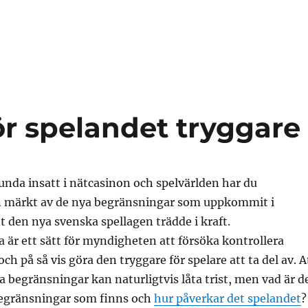
r spelandet tryggar
nda insatt i nätcasinon och spelvärlden har du
n märkt av de nya begränsningar som uppkommit i
den nya svenska spellagen trädde i kraft.
är ett sätt för myndigheten att försöka kontrollera
h på så vis göra den tryggare för spelare att ta del av.
A
begränsningar kan naturligtvis låta trist, men vad är d
begränsningar som finns och
hur påverkar det spelandet
?