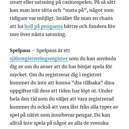
snurr eller satsning på casinospelen. På så sätt
kan man inte sitta och “mata på”, något som
tidigare var möjligt. Istället får man en chans
att ha
koll på pengarna
bättre och fundera lite
mer över nästa satsning.
Spelpaus
– Spelpaus är ett
självregistreringsregister
som du kan använda
dig av om du anser att du har börjat spela för
mycket. Om du registrerar dig i registret
kommer du inte att kunna “dra tillbaka” dina
uppgifter till dess att tiden har löpt ut. Under
hela den tid som du väljer att vara registrerad
kommer du också att vara låst från alla typer av
spel på nätet som involverar pengar. Du kan
alltså inte spela på något av alla de svenska