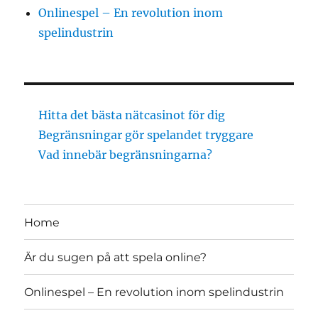
Onlinespel – En revolution inom
spelindustrin
Hitta det bästa nätcasinot för dig
Begränsningar gör spelandet tryggare
Vad innebär begränsningarna?
Home
Är du sugen på att spela online?
Onlinespel – En revolution inom spelindustrin